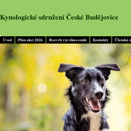
Kynologické sdružení České Budějovice
Úvod
Plán akcí 2026
Rozvrh výcviku+ceník
Kontakty
Členská 