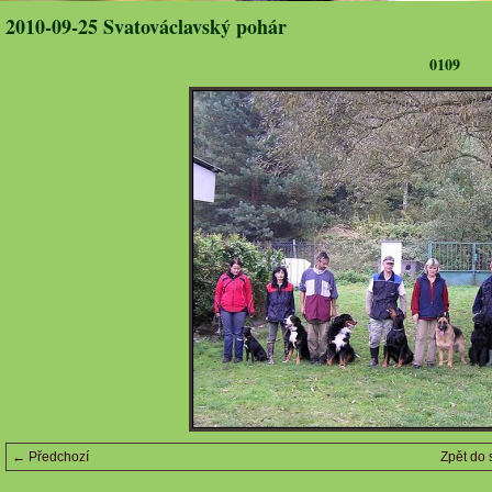
2010-09-25 Svatováclavský pohár
0109
← Předchozí
Zpět do 