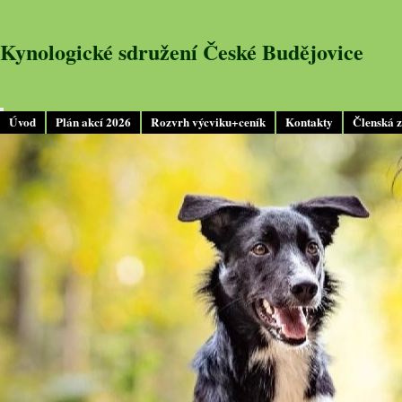
Kynologické sdružení České Budějovice
Úvod
Plán akcí 2026
Rozvrh výcviku+ceník
Kontakty
Členská 