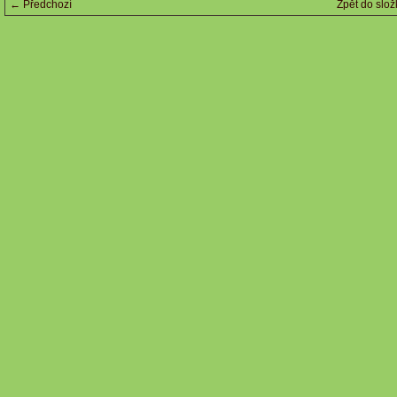
← Předchozí
Zpět do slož