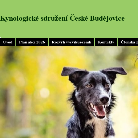
Kynologické sdružení České Budějovice
Úvod
Plán akcí 2026
Rozvrh výcviku+ceník
Kontakty
Členská 