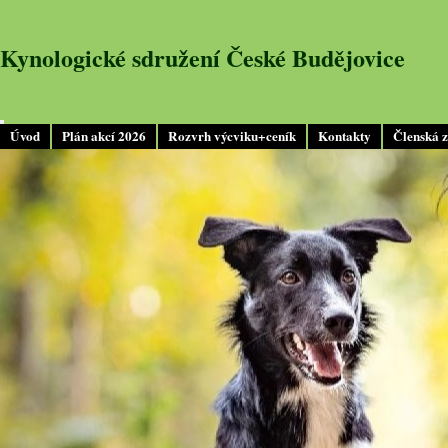
Kynologické sdružení České Budějovice
Úvod
Plán akcí 2026
Rozvrh výcviku+ceník
Kontakty
Členská 