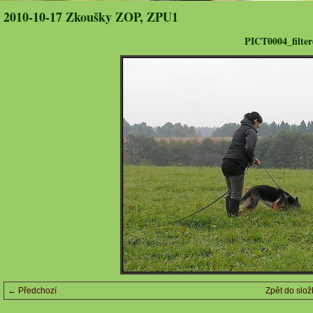
2010-10-17 Zkoušky ZOP, ZPU1
PICT0004_filter
← Předchozí
Zpět do slož