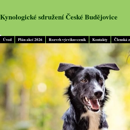
Kynologické sdružení České Budějovice
Úvod
Plán akcí 2026
Rozvrh výcviku+ceník
Kontakty
Členská 