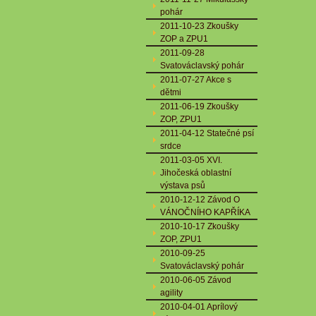
pohár
2011-10-23 Zkoušky
ZOP a ZPU1
2011-09-28
Svatováclavský pohár
2011-07-27 Akce s
dětmi
2011-06-19 Zkoušky
ZOP, ZPU1
2011-04-12 Statečné psí
srdce
2011-03-05 XVI.
Jihočeská oblastní
výstava psů
2010-12-12 Závod O
VÁNOČNÍHO KAPŘÍKA
2010-10-17 Zkoušky
ZOP, ZPU1
2010-09-25
Svatováclavský pohár
2010-06-05 Závod
agility
2010-04-01 Aprílový