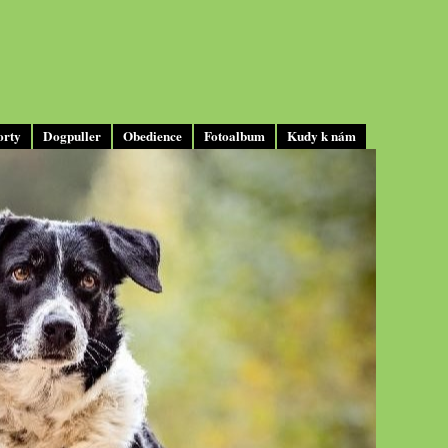
orty
Dogpuller
Obedience
Fotoalbum
Kudy k nám