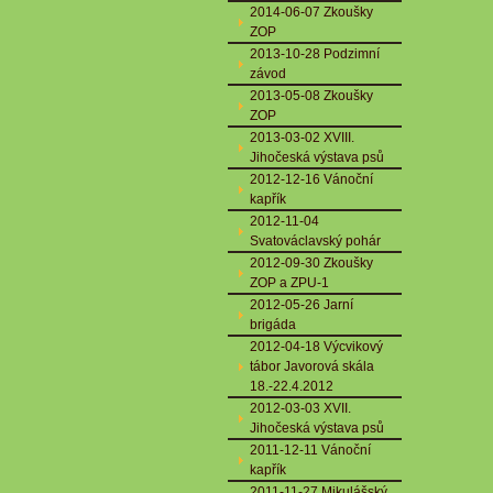
2014-06-07 Zkoušky
ZOP
2013-10-28 Podzimní
závod
2013-05-08 Zkoušky
ZOP
2013-03-02 XVIII.
Jihočeská výstava psů
2012-12-16 Vánoční
kapřík
2012-11-04
Svatováclavský pohár
2012-09-30 Zkoušky
ZOP a ZPU-1
2012-05-26 Jarní
brigáda
2012-04-18 Výcvikový
tábor Javorová skála
18.-22.4.2012
2012-03-03 XVII.
Jihočeská výstava psů
2011-12-11 Vánoční
kapřík
2011-11-27 Mikulášský