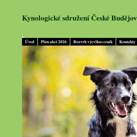
Kynologické sdružení České Budějov
Úvod
Plán akcí 2026
Rozvrh výcviku+ceník
Kontakty