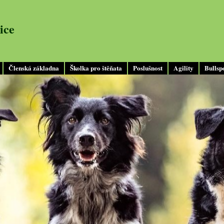
ice
Členská základna
Školka pro štěňata
Poslušnost
Agility
Bullsp