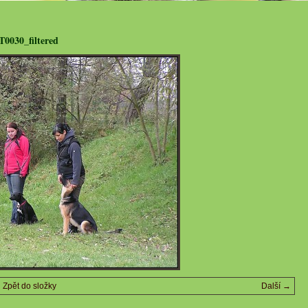
0030_filtered
Zpět do složky
Další →