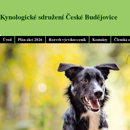
Kynologické sdružení České Budějovice
Úvod
Plán akcí 2026
Rozvrh výcviku+ceník
Kontakty
Členská 