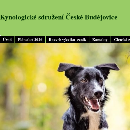
Kynologické sdružení České Budějovice
Úvod
Plán akcí 2026
Rozvrh výcviku+ceník
Kontakty
Členská 