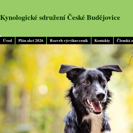
Kynologické sdružení České Budějovice
Úvod
Plán akcí 2026
Rozvrh výcviku+ceník
Kontakty
Členská 