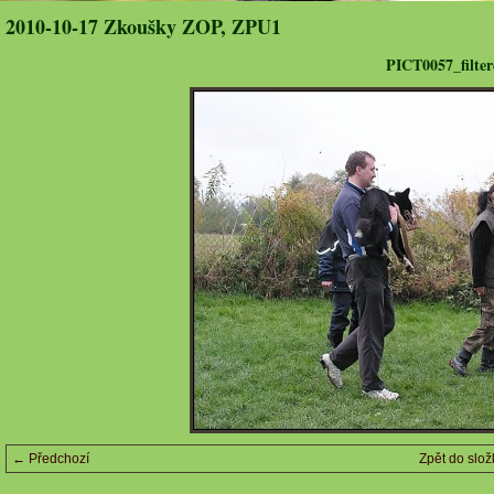
2010-10-17 Zkoušky ZOP, ZPU1
PICT0057_filter
← Předchozí
Zpět do slož