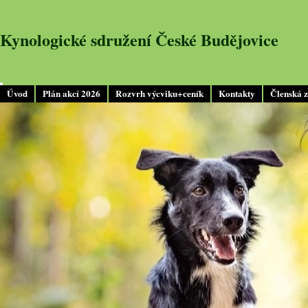
Kynologické sdružení České Budějovice
Úvod
Plán akcí 2026
Rozvrh výcviku+ceník
Kontakty
Členská 