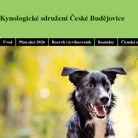
Kynologické sdružení České Budějovice
Úvod
Plán akcí 2026
Rozvrh výcviku+ceník
Kontakty
Členská 