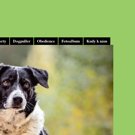
orty
Dogpuller
Obedience
Fotoalbum
Kudy k nám