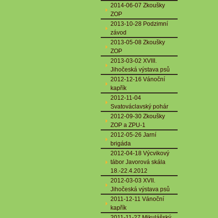
2014-06-07 Zkoušky
ZOP
2013-10-28 Podzimní
závod
2013-05-08 Zkoušky
ZOP
2013-03-02 XVIII.
Jihočeská výstava psů
2012-12-16 Vánoční
kapřík
2012-11-04
Svatováclavský pohár
2012-09-30 Zkoušky
ZOP a ZPU-1
2012-05-26 Jarní
brigáda
2012-04-18 Výcvikový
tábor Javorová skála
18.-22.4.2012
2012-03-03 XVII.
Jihočeská výstava psů
2011-12-11 Vánoční
kapřík
2011-11-27 Mikulášský