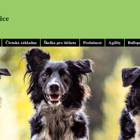
ice
Členská základna
Školka pro štěňata
Poslušnost
Agility
Bullsp