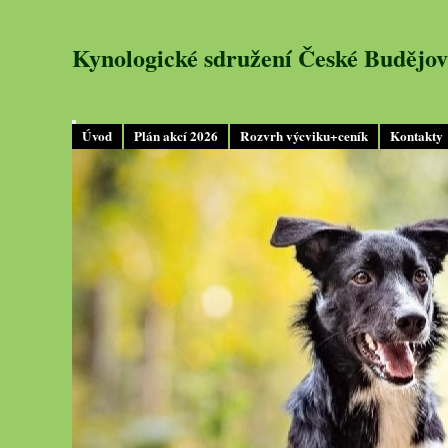
Kynologické sdružení České Budějov
Úvod
Plán akcí 2026
Rozvrh výcviku+ceník
Kontakty