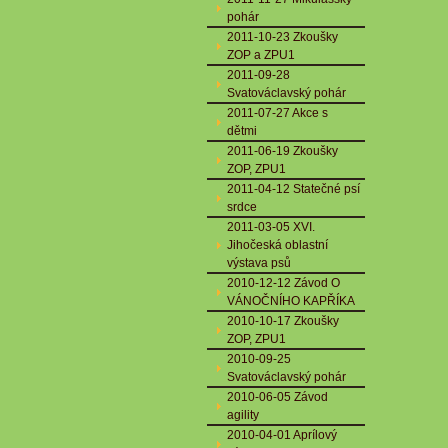
pohár
2011-10-23 Zkoušky
ZOP a ZPU1
2011-09-28
Svatováclavský pohár
2011-07-27 Akce s
dětmi
2011-06-19 Zkoušky
ZOP, ZPU1
2011-04-12 Statečné psí
srdce
2011-03-05 XVI.
Jihočeská oblastní
výstava psů
2010-12-12 Závod O
VÁNOČNÍHO KAPŘÍKA
2010-10-17 Zkoušky
ZOP, ZPU1
2010-09-25
Svatováclavský pohár
2010-06-05 Závod
agility
2010-04-01 Aprílový