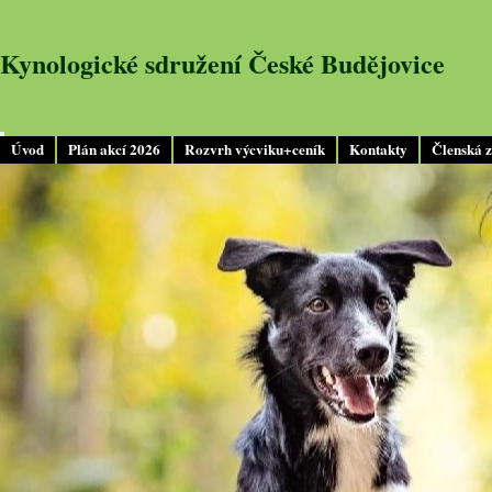
Kynologické sdružení České Budějovice
Úvod
Plán akcí 2026
Rozvrh výcviku+ceník
Kontakty
Členská 