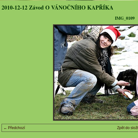
2010-12-12 Závod O VÁNOČNÍHO KAPŘÍKA
IMG_0109
← Předchozí
Zpět do slož