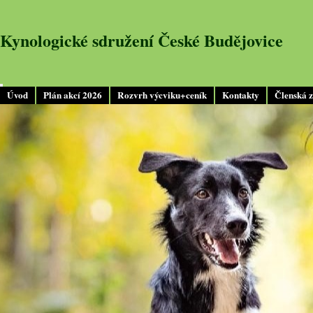
Kynologické sdružení České Budějovice
Úvod
Plán akcí 2026
Rozvrh výcviku+ceník
Kontakty
Členská 