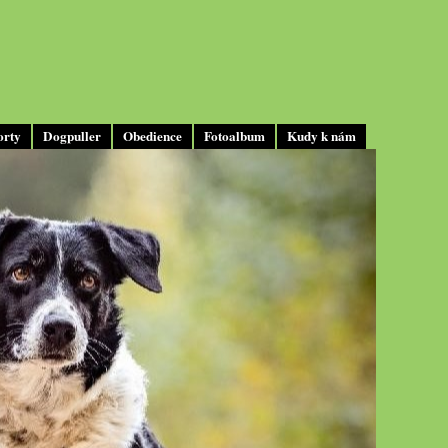
orty
Dogpuller
Obedience
Fotoalbum
Kudy k nám