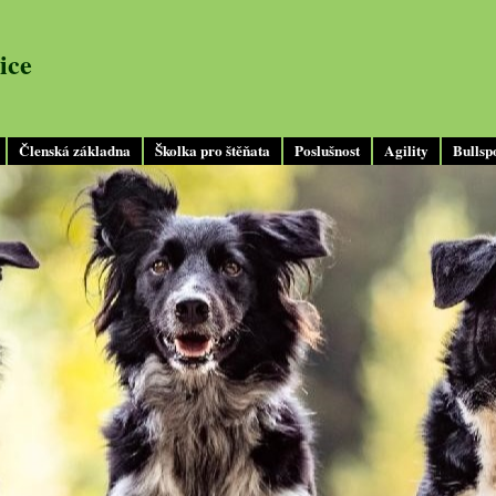
ice
Členská základna
Školka pro štěňata
Poslušnost
Agility
Bullsp