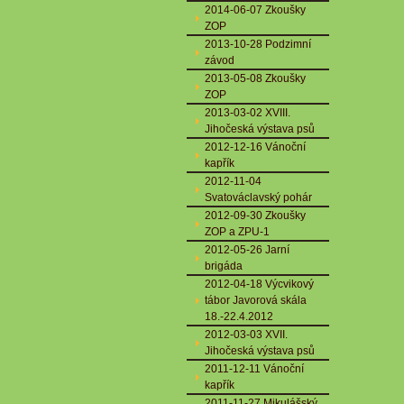
2014-06-07 Zkoušky
ZOP
2013-10-28 Podzimní
závod
2013-05-08 Zkoušky
ZOP
2013-03-02 XVIII.
Jihočeská výstava psů
2012-12-16 Vánoční
kapřík
2012-11-04
Svatováclavský pohár
2012-09-30 Zkoušky
ZOP a ZPU-1
2012-05-26 Jarní
brigáda
2012-04-18 Výcvikový
tábor Javorová skála
18.-22.4.2012
2012-03-03 XVII.
Jihočeská výstava psů
2011-12-11 Vánoční
kapřík
2011-11-27 Mikulášský