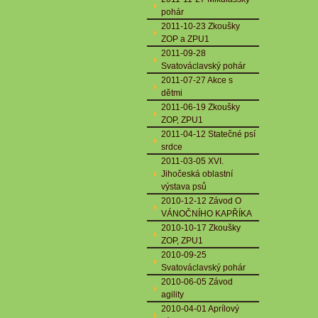
pohár
2011-10-23 Zkoušky
ZOP a ZPU1
2011-09-28
Svatováclavský pohár
2011-07-27 Akce s
dětmi
2011-06-19 Zkoušky
ZOP, ZPU1
2011-04-12 Statečné psí
srdce
2011-03-05 XVI.
Jihočeská oblastní
výstava psů
2010-12-12 Závod O
VÁNOČNÍHO KAPŘÍKA
2010-10-17 Zkoušky
ZOP, ZPU1
2010-09-25
Svatováclavský pohár
2010-06-05 Závod
agility
2010-04-01 Aprílový