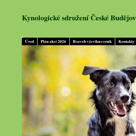
Kynologické sdružení České Budějov
Úvod
Plán akcí 2026
Rozvrh výcviku+ceník
Kontakty