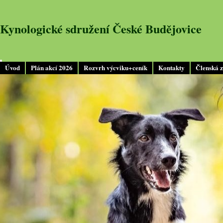
Kynologické sdružení České Budějovice
Úvod
Plán akcí 2026
Rozvrh výcviku+ceník
Kontakty
Členská 