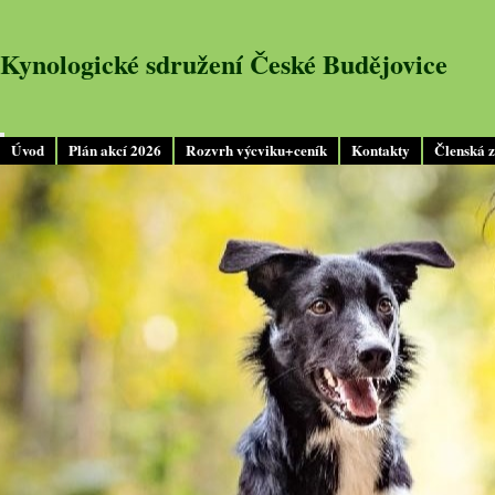
Kynologické sdružení České Budějovice
Úvod
Plán akcí 2026
Rozvrh výcviku+ceník
Kontakty
Členská 