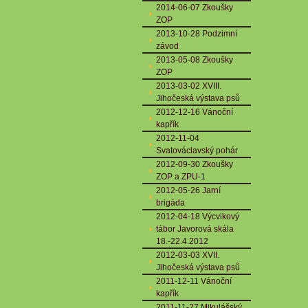
2014-06-07 Zkoušky
ZOP
2013-10-28 Podzimní
závod
2013-05-08 Zkoušky
ZOP
2013-03-02 XVIII.
Jihočeská výstava psů
2012-12-16 Vánoční
kapřík
2012-11-04
Svatováclavský pohár
2012-09-30 Zkoušky
ZOP a ZPU-1
2012-05-26 Jarní
brigáda
2012-04-18 Výcvikový
tábor Javorová skála
18.-22.4.2012
2012-03-03 XVII.
Jihočeská výstava psů
2011-12-11 Vánoční
kapřík
2011-11-27 Mikulášský