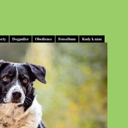
orty
Dogpuller
Obedience
Fotoalbum
Kudy k nám