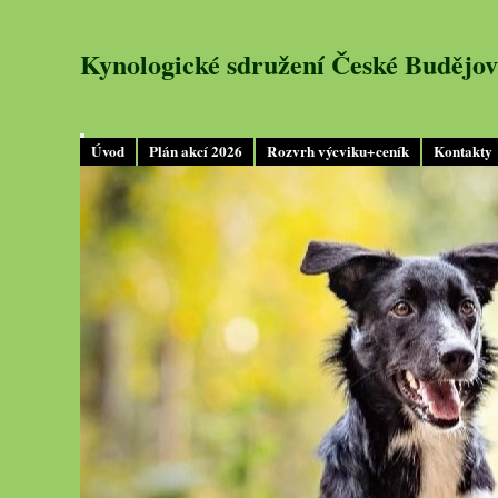
Kynologické sdružení České Budějov
Úvod
Plán akcí 2026
Rozvrh výcviku+ceník
Kontakty