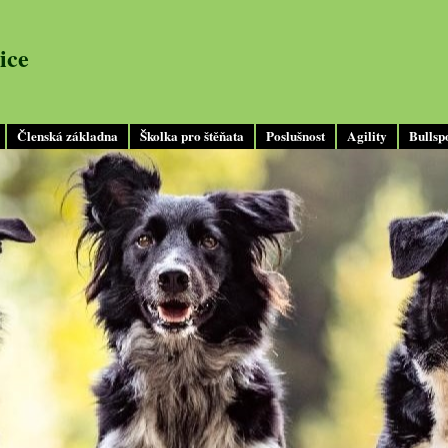
ice
Členská základna
Školka pro štěňata
Poslušnost
Agility
Bullsp