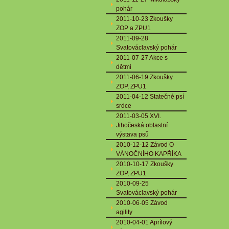
pohár
2011-10-23 Zkoušky
ZOP a ZPU1
2011-09-28
Svatováclavský pohár
2011-07-27 Akce s
dětmi
2011-06-19 Zkoušky
ZOP, ZPU1
2011-04-12 Statečné psí
srdce
2011-03-05 XVI.
Jihočeská oblastní
výstava psů
2010-12-12 Závod O
VÁNOČNÍHO KAPŘÍKA
2010-10-17 Zkoušky
ZOP, ZPU1
2010-09-25
Svatováclavský pohár
2010-06-05 Závod
agility
2010-04-01 Aprílový