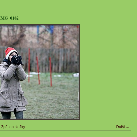
IMG_0182
Zpět do složky
Další →