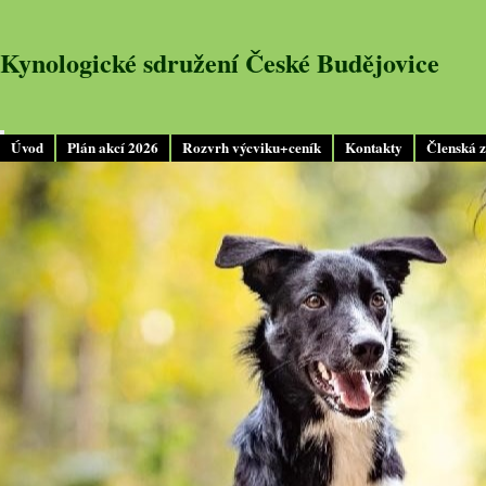
Kynologické sdružení České Budějovice
Úvod
Plán akcí 2026
Rozvrh výcviku+ceník
Kontakty
Členská 