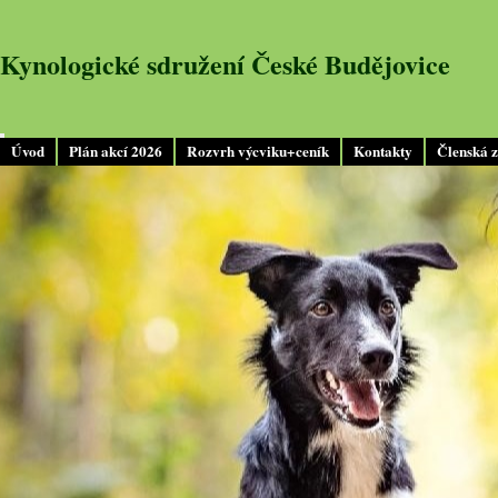
Kynologické sdružení České Budějovice
Úvod
Plán akcí 2026
Rozvrh výcviku+ceník
Kontakty
Členská 