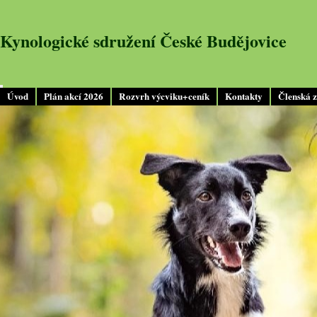
Kynologické sdružení České Budějovice
Úvod
Plán akcí 2026
Rozvrh výcviku+ceník
Kontakty
Členská 