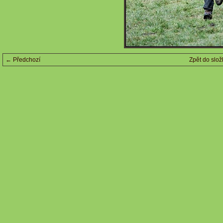
← Předchozí
Zpět do slož