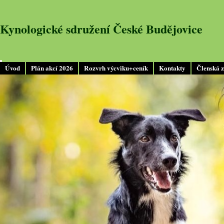
Kynologické sdružení České Budějovice
Úvod
Plán akcí 2026
Rozvrh výcviku+ceník
Kontakty
Členská 