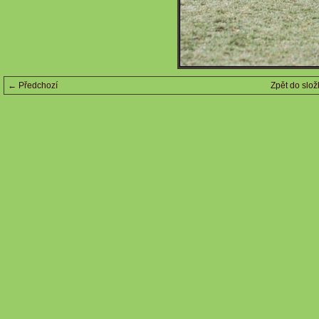
← Předchozí
Zpět do slož