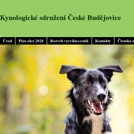
Kynologické sdružení České Budějovice
Úvod
Plán akcí 2026
Rozvrh výcviku+ceník
Kontakty
Členská 