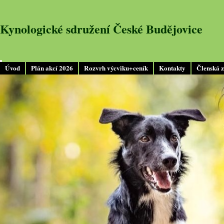
Kynologické sdružení České Budějovice
Úvod
Plán akcí 2026
Rozvrh výcviku+ceník
Kontakty
Členská 