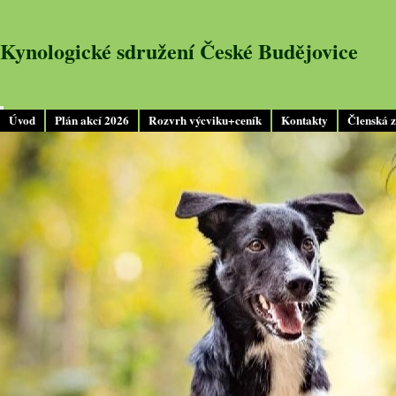
Kynologické sdružení České Budějovice
Úvod
Plán akcí 2026
Rozvrh výcviku+ceník
Kontakty
Členská 