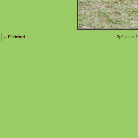
← Předchozí
Zpět do slož