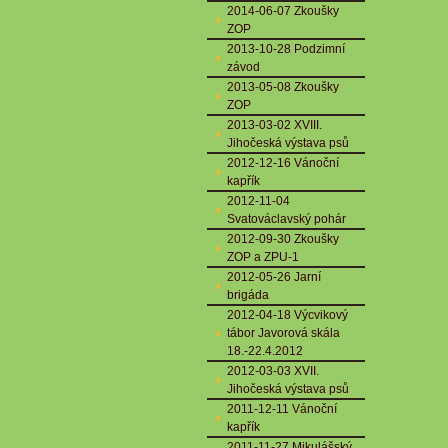
2014-06-07 Zkoušky
ZOP
2013-10-28 Podzimní
závod
2013-05-08 Zkoušky
ZOP
2013-03-02 XVIII.
Jihočeská výstava psů
2012-12-16 Vánoční
kapřík
2012-11-04
Svatováclavský pohár
2012-09-30 Zkoušky
ZOP a ZPU-1
2012-05-26 Jarní
brigáda
2012-04-18 Výcvikový
tábor Javorová skála
18.-22.4.2012
2012-03-03 XVII.
Jihočeská výstava psů
2011-12-11 Vánoční
kapřík
2011-11-27 Mikulášský