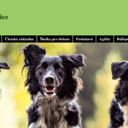
ice
Členská základna
Školka pro štěňata
Poslušnost
Agility
Bullsp