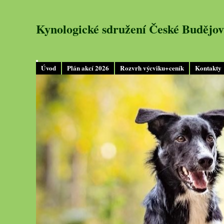
Kynologické sdružení České Budějov
Úvod
Plán akcí 2026
Rozvrh výcviku+ceník
Kontakty