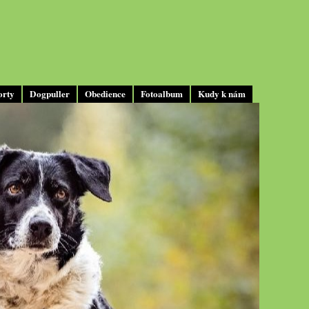
orty
Dogpuller
Obedience
Fotoalbum
Kudy k nám