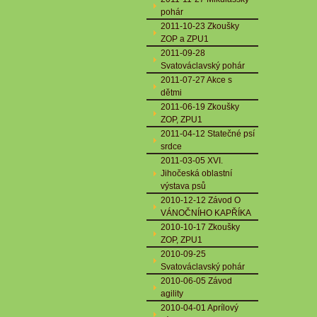
pohár
2011-10-23 Zkoušky
ZOP a ZPU1
2011-09-28
Svatováclavský pohár
2011-07-27 Akce s
dětmi
2011-06-19 Zkoušky
ZOP, ZPU1
2011-04-12 Statečné psí
srdce
2011-03-05 XVI.
Jihočeská oblastní
výstava psů
2010-12-12 Závod O
VÁNOČNÍHO KAPŘÍKA
2010-10-17 Zkoušky
ZOP, ZPU1
2010-09-25
Svatováclavský pohár
2010-06-05 Závod
agility
2010-04-01 Aprílový