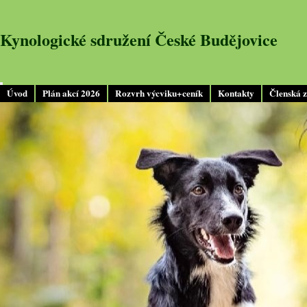
Kynologické sdružení České Budějovice
Úvod
Plán akcí 2026
Rozvrh výcviku+ceník
Kontakty
Členská 