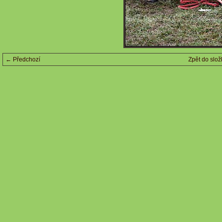
← Předchozí
Zpět do slož