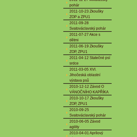
pohár
2011-10-23 Zkoušky
ZOP a ZPU1
2011-09-28
Svatováclavský pohár
2011-07-27 Akce s
dětmi
2011-06-19 Zkoušky
ZOP, ZPU1
2011-04-12 Statečné psí
srdce
2011-03-05 XVI.
Jihočeská oblastní
výstava psů
2010-12-12 Závod O
VÁNOČNÍHO KAPŘÍKA
2010-10-17 Zkoušky
ZOP, ZPU1
2010-09-25
Svatováclavský pohár
2010-06-05 Závod
agility
2010-04-01 Aprílový