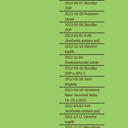
2014-06-07 Zkoušky
ZOP
2013-10-28 Podzimní
závod
2013-05-08 Zkoušky
ZOP
2013-03-02 XVIII.
Jihočeská výstava psů
2012-12-16 Vánoční
kapřík
2012-11-04
Svatováclavský pohár
2012-09-30 Zkoušky
ZOP a ZPU-1
2012-05-26 Jarní
brigáda
2012-04-18 Výcvikový
tábor Javorová skála
18.-22.4.2012
2012-03-03 XVII.
Jihočeská výstava psů
2011-12-11 Vánoční
kapřík
2011-11-27 Mikulášský