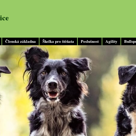
ice
Členská základna
Školka pro štěňata
Poslušnost
Agility
Bullsp