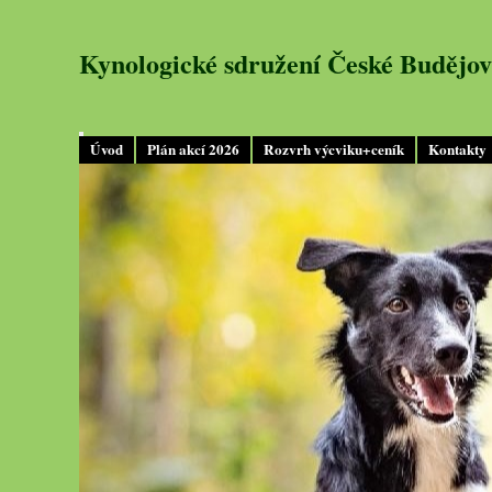
Kynologické sdružení České Budějov
Úvod
Plán akcí 2026
Rozvrh výcviku+ceník
Kontakty