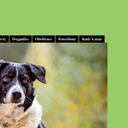
orty
Dogpuller
Obedience
Fotoalbum
Kudy k nám