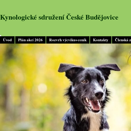
Kynologické sdružení České Budějovice
Úvod
Plán akcí 2026
Rozvrh výcviku+ceník
Kontakty
Členská 