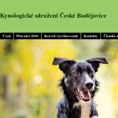
Kynologické sdružení České Budějovice
Úvod
Plán akcí 2026
Rozvrh výcviku+ceník
Kontakty
Členská 