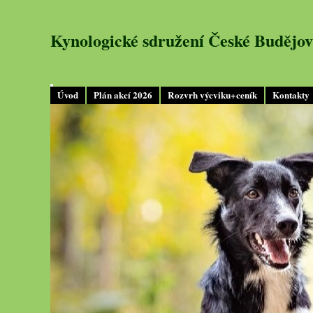
Kynologické sdružení České Budějov
Úvod
Plán akcí 2026
Rozvrh výcviku+ceník
Kontakty