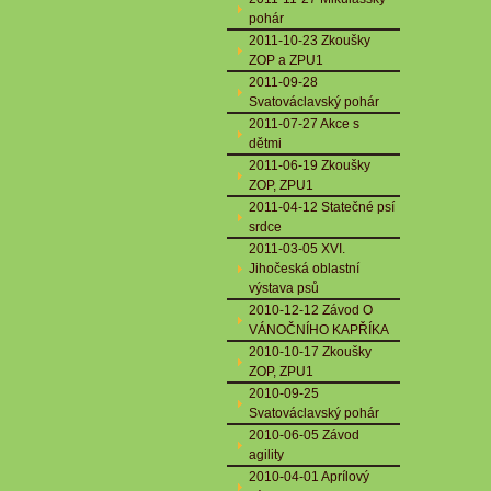
pohár
2011-10-23 Zkoušky
ZOP a ZPU1
2011-09-28
Svatováclavský pohár
2011-07-27 Akce s
dětmi
2011-06-19 Zkoušky
ZOP, ZPU1
2011-04-12 Statečné psí
srdce
2011-03-05 XVI.
Jihočeská oblastní
výstava psů
2010-12-12 Závod O
VÁNOČNÍHO KAPŘÍKA
2010-10-17 Zkoušky
ZOP, ZPU1
2010-09-25
Svatováclavský pohár
2010-06-05 Závod
agility
2010-04-01 Aprílový