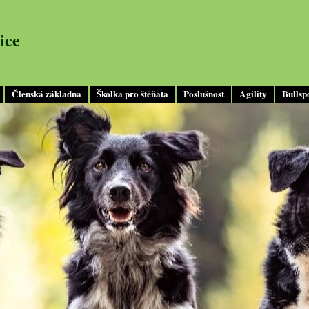
ice
Členská základna
Školka pro štěňata
Poslušnost
Agility
Bullsp