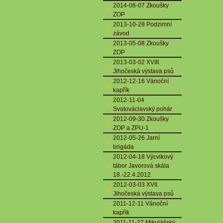
2014-06-07 Zkoušky
ZOP
2013-10-28 Podzimní
závod
2013-05-08 Zkoušky
ZOP
2013-03-02 XVIII.
Jihočeská výstava psů
2012-12-16 Vánoční
kapřík
2012-11-04
Svatováclavský pohár
2012-09-30 Zkoušky
ZOP a ZPU-1
2012-05-26 Jarní
brigáda
2012-04-18 Výcvikový
tábor Javorová skála
18.-22.4.2012
2012-03-03 XVII.
Jihočeská výstava psů
2011-12-11 Vánoční
kapřík
2011-11-27 Mikulášský