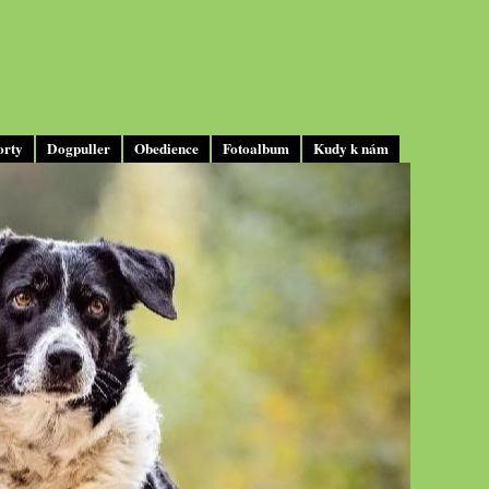
orty
Dogpuller
Obedience
Fotoalbum
Kudy k nám