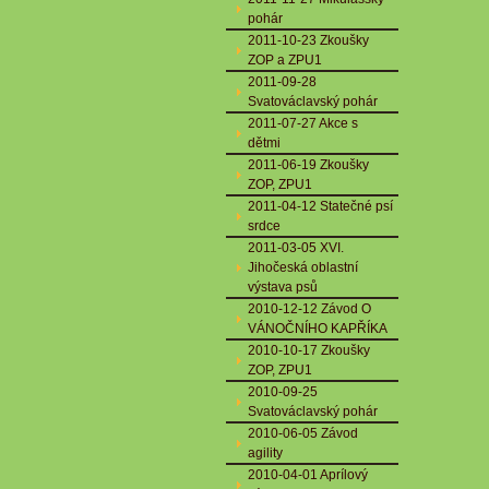
pohár
2011-10-23 Zkoušky
ZOP a ZPU1
2011-09-28
Svatováclavský pohár
2011-07-27 Akce s
dětmi
2011-06-19 Zkoušky
ZOP, ZPU1
2011-04-12 Statečné psí
srdce
2011-03-05 XVI.
Jihočeská oblastní
výstava psů
2010-12-12 Závod O
VÁNOČNÍHO KAPŘÍKA
2010-10-17 Zkoušky
ZOP, ZPU1
2010-09-25
Svatováclavský pohár
2010-06-05 Závod
agility
2010-04-01 Aprílový