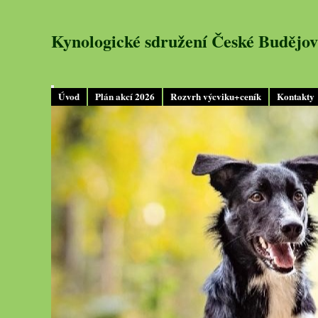
Kynologické sdružení České Budějov
Úvod
Plán akcí 2026
Rozvrh výcviku+ceník
Kontakty