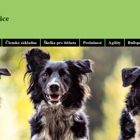
ice
Členská základna
Školka pro štěňata
Poslušnost
Agility
Bullsp