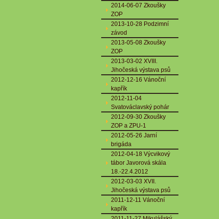
2014-06-07 Zkoušky
ZOP
2013-10-28 Podzimní
závod
2013-05-08 Zkoušky
ZOP
2013-03-02 XVIII.
Jihočeská výstava psů
2012-12-16 Vánoční
kapřík
2012-11-04
Svatováclavský pohár
2012-09-30 Zkoušky
ZOP a ZPU-1
2012-05-26 Jarní
brigáda
2012-04-18 Výcvikový
tábor Javorová skála
18.-22.4.2012
2012-03-03 XVII.
Jihočeská výstava psů
2011-12-11 Vánoční
kapřík
2011-11-27 Mikulášský