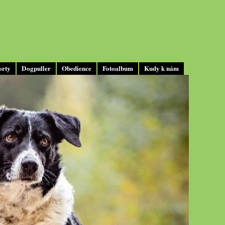
orty
Dogpuller
Obedience
Fotoalbum
Kudy k nám