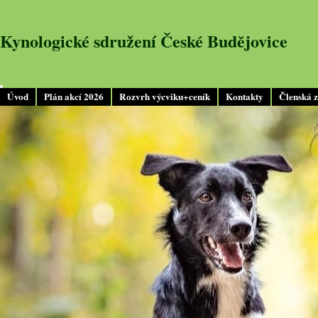
Kynologické sdružení České Budějovice
Úvod
Plán akcí 2026
Rozvrh výcviku+ceník
Kontakty
Členská 