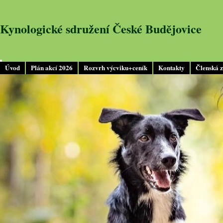
Kynologické sdružení České Budějovice
Úvod
Plán akcí 2026
Rozvrh výcviku+ceník
Kontakty
Členská 