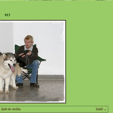
013
Zpět do složky
Další →