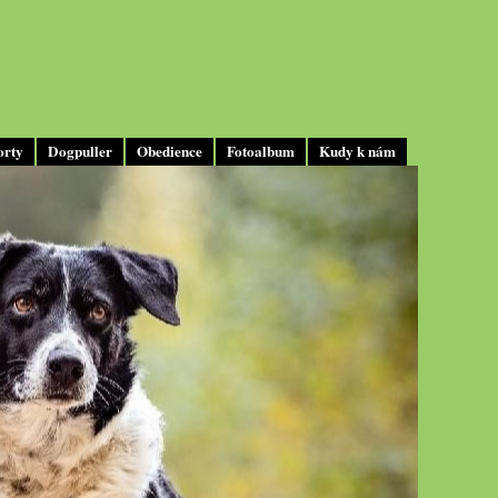
orty
Dogpuller
Obedience
Fotoalbum
Kudy k nám