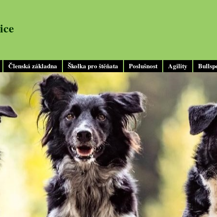
ice
Členská základna
Školka pro štěňata
Poslušnost
Agility
Bullsp