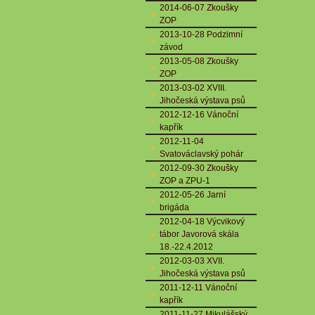
2014-06-07 Zkoušky
ZOP
2013-10-28 Podzimní
závod
2013-05-08 Zkoušky
ZOP
2013-03-02 XVIII.
Jihočeská výstava psů
2012-12-16 Vánoční
kapřík
2012-11-04
Svatováclavský pohár
2012-09-30 Zkoušky
ZOP a ZPU-1
2012-05-26 Jarní
brigáda
2012-04-18 Výcvikový
tábor Javorová skála
18.-22.4.2012
2012-03-03 XVII.
Jihočeská výstava psů
2011-12-11 Vánoční
kapřík
2011-11-27 Mikulášský