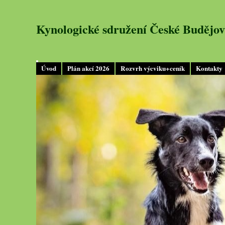
Kynologické sdružení České Budějov
Úvod
Plán akcí 2026
Rozvrh výcviku+ceník
Kontakty