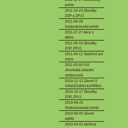
pohár
2011-10-23 Zkoušky
ZOP a ZPU1
2011-09-28
Svatováclavský pohár
2011-07-27 Akce s
dětmi
2011-06-19 Zkoušky
ZOP, ZPU1
2011-04-12 Statečné psí
srdce
2011-03-05 XVI.
Jihočeská oblastní
výstava psů
2010-12-12 Závod O
VÁNOČNÍHO KAPŘÍKA
2010-10-17 Zkoušky
ZOP, ZPU1
2010-09-25
Svatováclavský pohár
2010-06-05 Závod
agility
2010-04-01 Aprílový