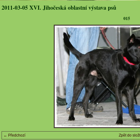
2011-03-05 XVI. Jihočeská oblastní výstava psů
015
← Předchozí
Zpět do slož