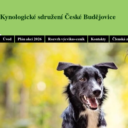
Kynologické sdružení České Budějovice
Úvod
Plán akcí 2026
Rozvrh výcviku+ceník
Kontakty
Členská 