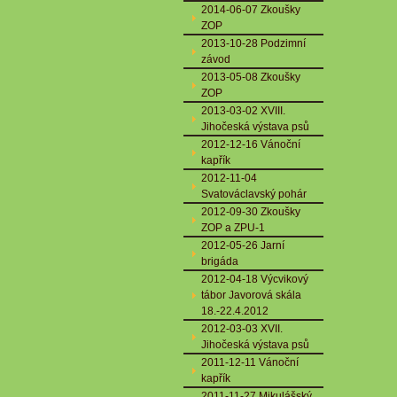
2014-06-07 Zkoušky
ZOP
2013-10-28 Podzimní
závod
2013-05-08 Zkoušky
ZOP
2013-03-02 XVIII.
Jihočeská výstava psů
2012-12-16 Vánoční
kapřík
2012-11-04
Svatováclavský pohár
2012-09-30 Zkoušky
ZOP a ZPU-1
2012-05-26 Jarní
brigáda
2012-04-18 Výcvikový
tábor Javorová skála
18.-22.4.2012
2012-03-03 XVII.
Jihočeská výstava psů
2011-12-11 Vánoční
kapřík
2011-11-27 Mikulášský