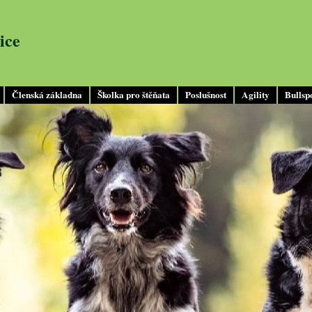
ice
Členská základna
Školka pro štěňata
Poslušnost
Agility
Bullsp