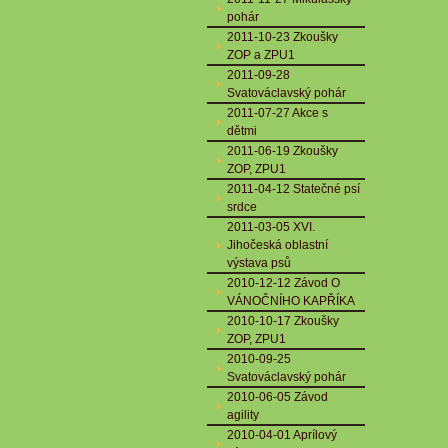
pohár
2011-10-23 Zkoušky
ZOP a ZPU1
2011-09-28
Svatováclavský pohár
2011-07-27 Akce s
dětmi
2011-06-19 Zkoušky
ZOP, ZPU1
2011-04-12 Statečné psí
srdce
2011-03-05 XVI.
Jihočeská oblastní
výstava psů
2010-12-12 Závod O
VÁNOČNÍHO KAPŘÍKA
2010-10-17 Zkoušky
ZOP, ZPU1
2010-09-25
Svatováclavský pohár
2010-06-05 Závod
agility
2010-04-01 Aprílový