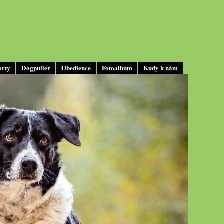
orty
Dogpuller
Obedience
Fotoalbum
Kudy k nám