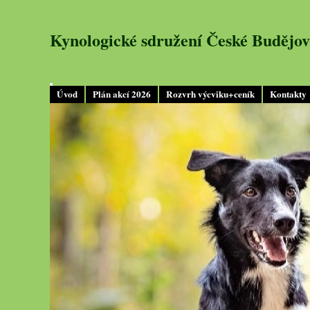
Kynologické sdružení České Budějov
Úvod
Plán akcí 2026
Rozvrh výcviku+ceník
Kontakty