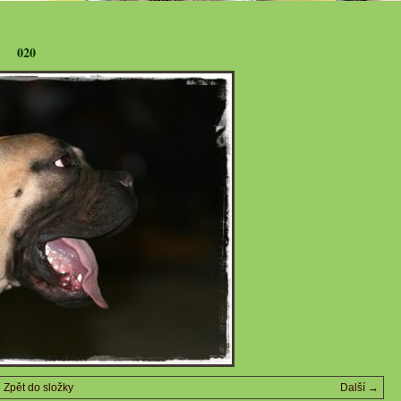
020
Zpět do složky
Další →