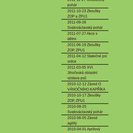
pohár
2011-10-23 Zkoušky
ZOP a ZPU1
2011-09-28
Svatováclavský pohár
2011-07-27 Akce s
dětmi
2011-06-19 Zkoušky
ZOP, ZPU1
2011-04-12 Statečné psí
srdce
2011-03-05 XVI.
Jihočeská oblastní
výstava psů
2010-12-12 Závod O
VÁNOČNÍHO KAPŘÍKA
2010-10-17 Zkoušky
ZOP, ZPU1
2010-09-25
Svatováclavský pohár
2010-06-05 Závod
agility
2010-04-01 Aprílový