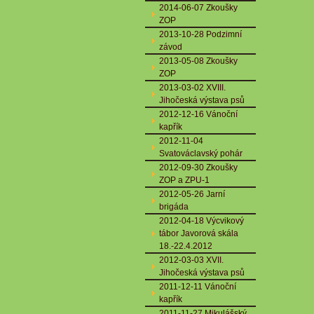
2014-06-07 Zkoušky
ZOP
2013-10-28 Podzimní
závod
2013-05-08 Zkoušky
ZOP
2013-03-02 XVIII.
Jihočeská výstava psů
2012-12-16 Vánoční
kapřík
2012-11-04
Svatováclavský pohár
2012-09-30 Zkoušky
ZOP a ZPU-1
2012-05-26 Jarní
brigáda
2012-04-18 Výcvikový
tábor Javorová skála
18.-22.4.2012
2012-03-03 XVII.
Jihočeská výstava psů
2011-12-11 Vánoční
kapřík
2011-11-27 Mikulášský