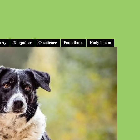
orty
Dogpuller
Obedience
Fotoalbum
Kudy k nám