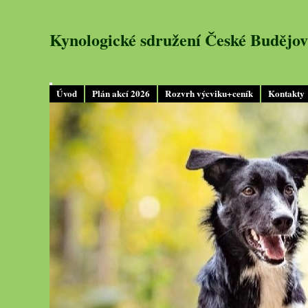
Kynologické sdružení České Budějov
Úvod
Plán akcí 2026
Rozvrh výcviku+ceník
Kontakty