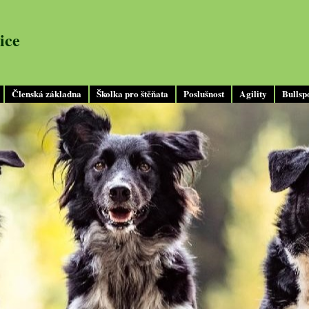
ice
Členská základna
Školka pro štěňata
Poslušnost
Agility
Bullsp