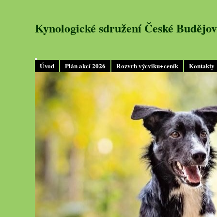
Kynologické sdružení České Budějov
Úvod
Plán akcí 2026
Rozvrh výcviku+ceník
Kontakty