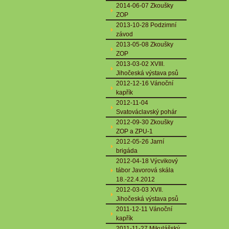
2014-06-07 Zkoušky
ZOP
2013-10-28 Podzimní
závod
2013-05-08 Zkoušky
ZOP
2013-03-02 XVIII.
Jihočeská výstava psů
2012-12-16 Vánoční
kapřík
2012-11-04
Svatováclavský pohár
2012-09-30 Zkoušky
ZOP a ZPU-1
2012-05-26 Jarní
brigáda
2012-04-18 Výcvikový
tábor Javorová skála
18.-22.4.2012
2012-03-03 XVII.
Jihočeská výstava psů
2011-12-11 Vánoční
kapřík
2011-11-27 Mikulášský