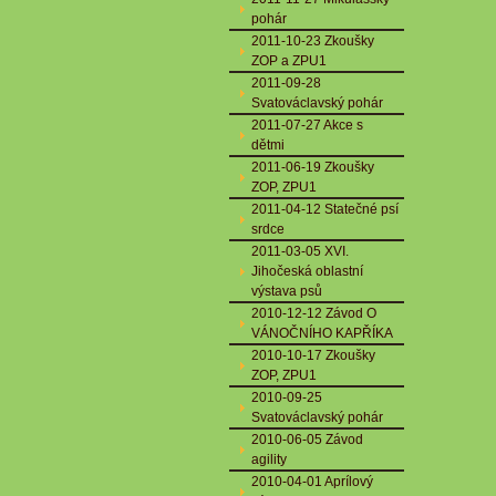
pohár
2011-10-23 Zkoušky
ZOP a ZPU1
2011-09-28
Svatováclavský pohár
2011-07-27 Akce s
dětmi
2011-06-19 Zkoušky
ZOP, ZPU1
2011-04-12 Statečné psí
srdce
2011-03-05 XVI.
Jihočeská oblastní
výstava psů
2010-12-12 Závod O
VÁNOČNÍHO KAPŘÍKA
2010-10-17 Zkoušky
ZOP, ZPU1
2010-09-25
Svatováclavský pohár
2010-06-05 Závod
agility
2010-04-01 Aprílový