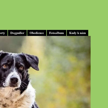
orty
Dogpuller
Obedience
Fotoalbum
Kudy k nám