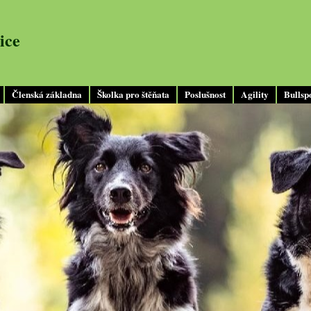
ice
Členská základna
Školka pro štěňata
Poslušnost
Agility
Bullsp