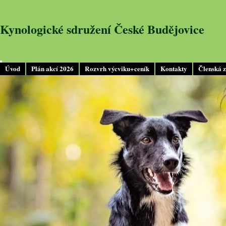
Kynologické sdružení České Budějovice
Úvod
Plán akcí 2026
Rozvrh výcviku+ceník
Kontakty
Členská 