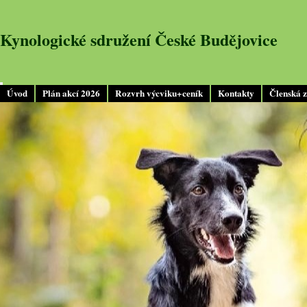
Kynologické sdružení České Budějovice
Úvod
Plán akcí 2026
Rozvrh výcviku+ceník
Kontakty
Členská 