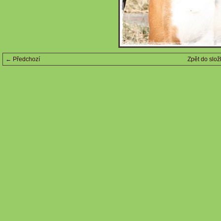
← Předchozí
Zpět do slož