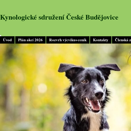
Kynologické sdružení České Budějovice
Úvod
Plán akcí 2026
Rozvrh výcviku+ceník
Kontakty
Členská 