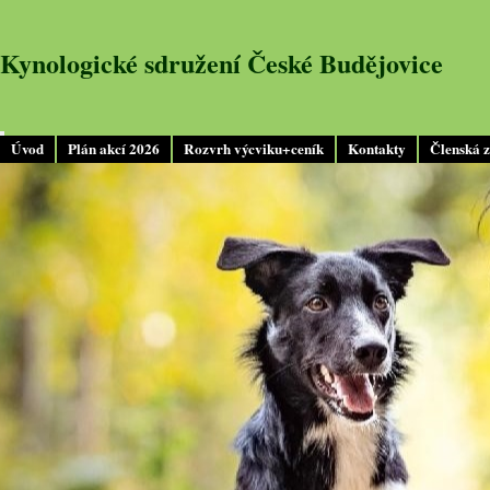
Kynologické sdružení České Budějovice
Úvod
Plán akcí 2026
Rozvrh výcviku+ceník
Kontakty
Členská 