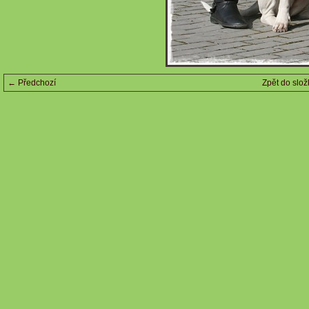
← Předchozí
Zpět do slož