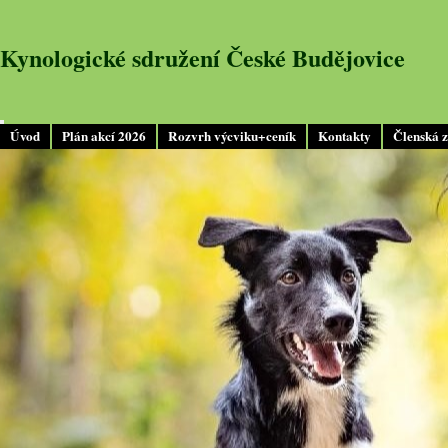
Kynologické sdružení České Budějovice
Úvod
Plán akcí 2026
Rozvrh výcviku+ceník
Kontakty
Členská 