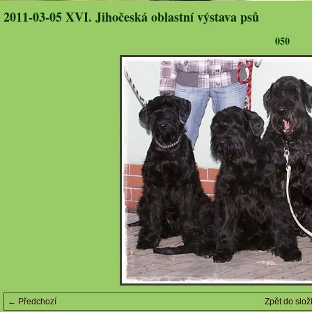
2011-03-05 XVI. Jihočeská oblastní výstava psů
050
← Předchozí
Zpět do slož