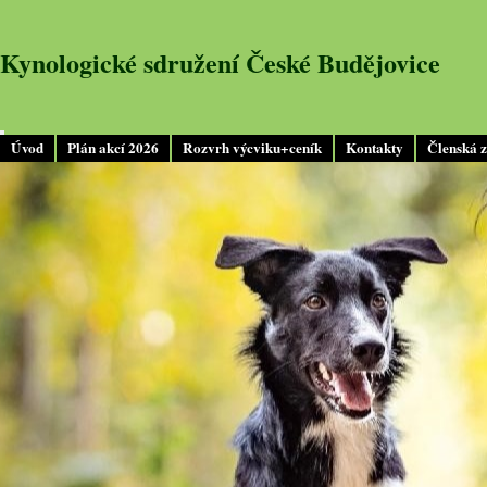
Kynologické sdružení České Budějovice
Úvod
Plán akcí 2026
Rozvrh výcviku+ceník
Kontakty
Členská 