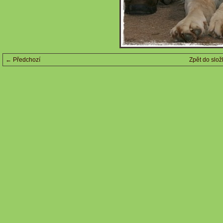
← Předchozí
Zpět do slož