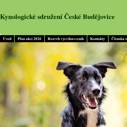
Kynologické sdružení České Budějovice
Úvod
Plán akcí 2026
Rozvrh výcviku+ceník
Kontakty
Členská 