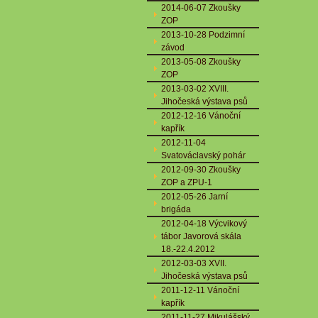
2014-06-07 Zkoušky
ZOP
2013-10-28 Podzimní
závod
2013-05-08 Zkoušky
ZOP
2013-03-02 XVIII.
Jihočeská výstava psů
2012-12-16 Vánoční
kapřík
2012-11-04
Svatováclavský pohár
2012-09-30 Zkoušky
ZOP a ZPU-1
2012-05-26 Jarní
brigáda
2012-04-18 Výcvikový
tábor Javorová skála
18.-22.4.2012
2012-03-03 XVII.
Jihočeská výstava psů
2011-12-11 Vánoční
kapřík
2011-11-27 Mikulášský