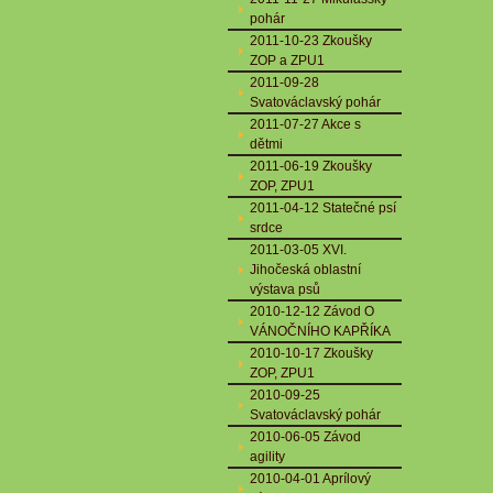
pohár
2011-10-23 Zkoušky
ZOP a ZPU1
2011-09-28
Svatováclavský pohár
2011-07-27 Akce s
dětmi
2011-06-19 Zkoušky
ZOP, ZPU1
2011-04-12 Statečné psí
srdce
2011-03-05 XVI.
Jihočeská oblastní
výstava psů
2010-12-12 Závod O
VÁNOČNÍHO KAPŘÍKA
2010-10-17 Zkoušky
ZOP, ZPU1
2010-09-25
Svatováclavský pohár
2010-06-05 Závod
agility
2010-04-01 Aprílový