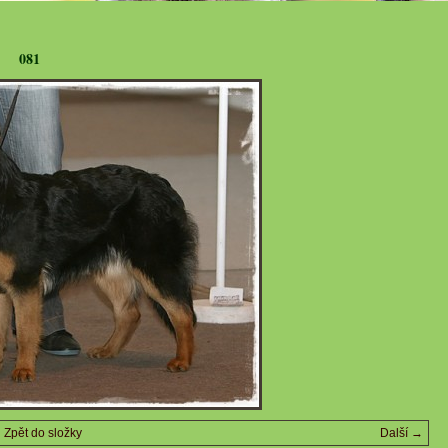
081
Zpět do složky
Další →