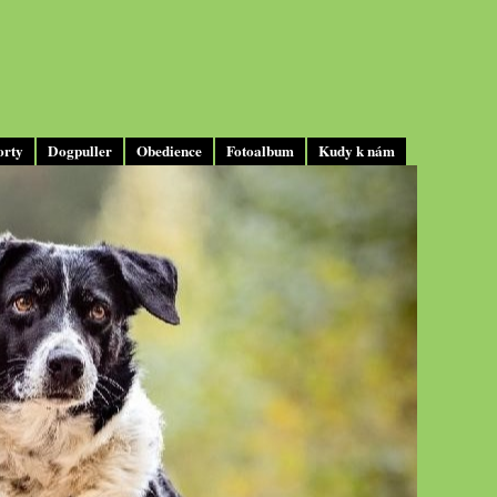
orty
Dogpuller
Obedience
Fotoalbum
Kudy k nám