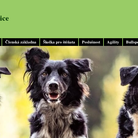
ice
Členská základna
Školka pro štěňata
Poslušnost
Agility
Bullsp