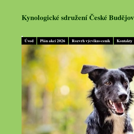
Kynologické sdružení České Budějov
Úvod
Plán akcí 2026
Rozvrh výcviku+ceník
Kontakty