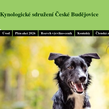
Kynologické sdružení České Budějovice
Úvod
Plán akcí 2026
Rozvrh výcviku+ceník
Kontakty
Členská 