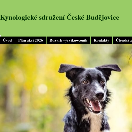
Kynologické sdružení České Budějovice
Úvod
Plán akcí 2026
Rozvrh výcviku+ceník
Kontakty
Členská 