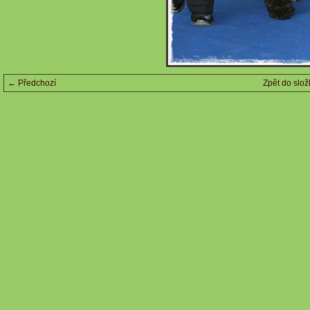
← Předchozí
Zpět do slož