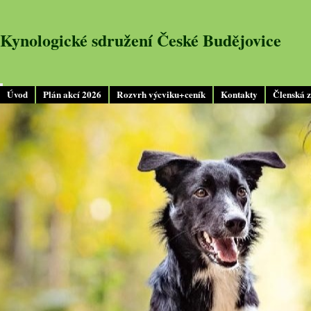
Kynologické sdružení České Budějovice
Úvod
Plán akcí 2026
Rozvrh výcviku+ceník
Kontakty
Členská 