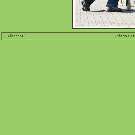
← Předchozí
Zpět do slož